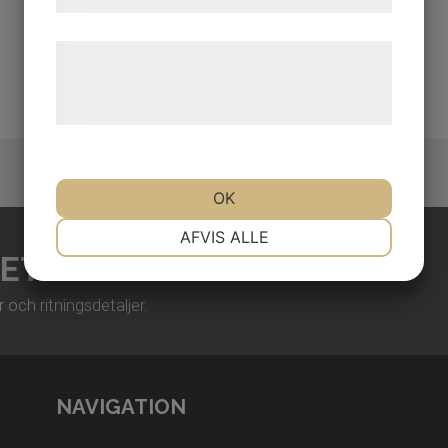
Læs mere om vores brug af cookies og
behandling af persondata på vores
hjemmeside.
OK
NØDVENDIGE
PRÆFERENCER
AFVIS ALLE
BETSPARTNER
MARKETING
STATISTIK
ch ritningsdetaljer.
NAVIGATION