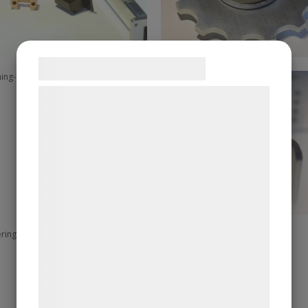
Samtykke til cookies
Vi og vores samarbejdspartnere bruger
teknologier, herunder cookies, til at
indsamle oplysninger om dig til forskellige
formål, herunder: Tilpasning af annoncering,
bedre brugeroplevelse, funktionalitet,
statistik og marketing. Disse oplysninger
kan blive delt med annoncerings- og
analysepartnere, som kan kombinere dem
med data, du tidligere har givet dem eller
de har indsamlet gennem din brug af deres
tjenester. Ved at klikke på 'OK' giver du
samtykke til disse formål.